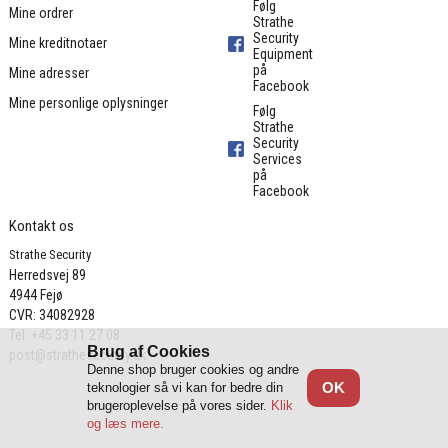
Følg
Mine ordrer
Strathe
Security
Mine kreditnotaer
Equipment
på
Mine adresser
Facebook
Mine personlige oplysninger
Følg
Strathe
Security
Services
på
Facebook
Kontakt os
Strathe Security
Herredsvej 89

4944 Fejø

CVR: 34082928
Tel: +45 33 11 27 08
Brug af Cookies
post@strathesecurity.dk
Denne shop bruger cookies og andre
OK
teknologier så vi kan for bedre din
brugeroplevelse på vores sider.
Klik
og læs mere.