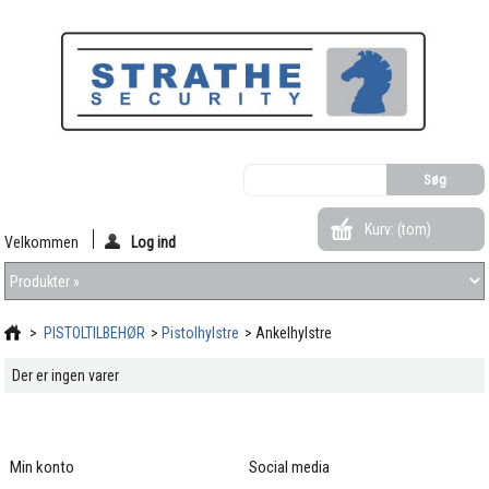
Kurv:
(tom)
Velkommen
Log ind
>
PISTOLTILBEHØR
>
Pistolhylstre
>
Ankelhylstre
Der er ingen varer
Min konto
Social media