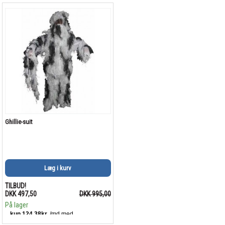
Ghillie-suit
Læg i kurv
TILBUD!
DKK 497,50
DKK 995,00
På lager