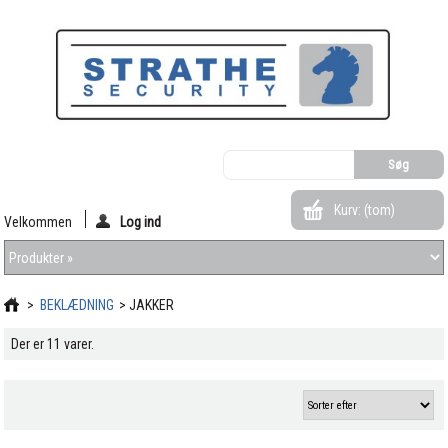
Kurv:
(tom)
Velkommen
Log ind
>
BEKLÆDNING
>
JAKKER
Der er 11 varer.