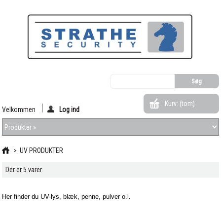
Kurv:
(tom)
Velkommen
Log ind
>
UV PRODUKTER
Der er 5 varer.
Her finder du UV-lys, blæk, penne, pulver o.l.