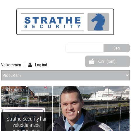
Kurv:
(tom)
Velkommen
Log ind