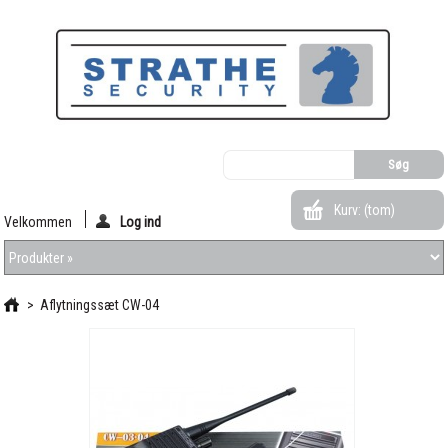
Kurv:
(tom)
Velkommen
Log ind
>
Aflytningssæt CW-04