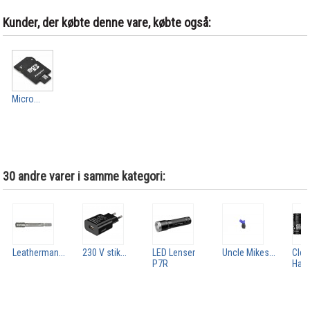
Kunder, der købte denne vare, købte også:
Micro...
30 andre varer i samme kategori:
Leatherman...
230 V stik...
LED Lenser
Uncle Mikes...
Cle
P7R
Hand