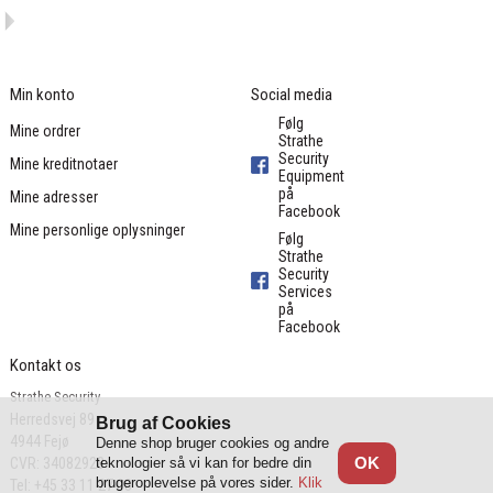
Min konto
Social media
Følg
Mine ordrer
Strathe
Security
Mine kreditnotaer
Equipment
på
Mine adresser
Facebook
Mine personlige oplysninger
Følg
Strathe
Security
Services
på
Facebook
Kontakt os
Strathe Security
Herredsvej 89

Brug af Cookies
4944 Fejø

Denne shop bruger cookies og andre
OK
teknologier så vi kan for bedre din
CVR: 34082928
brugeroplevelse på vores sider.
Klik
Tel: +45 33 11 27 08