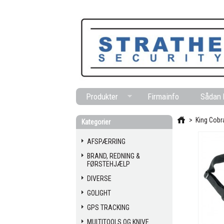
Produkter
Firmainfo
Sådan 
>
King Cobr
Kategorier
AFSPÆRRING
BRAND, REDNING &
FØRSTEHJÆLP
DIVERSE
GOLIGHT
GPS TRACKING
MULTITOOLS OG KNIVE