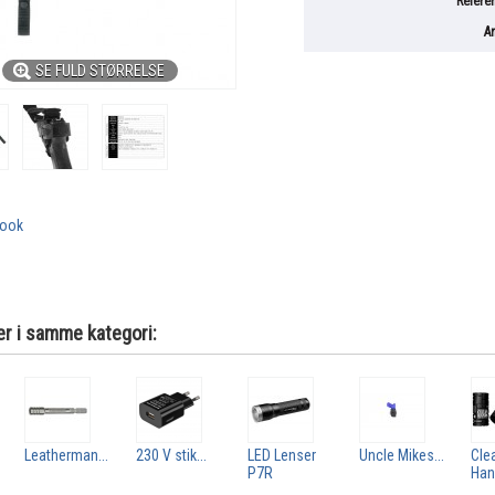
Refere
An
SE FULD STØRRELSE
book
er i samme kategori:
Leatherman...
230 V stik...
LED Lenser
Uncle Mikes...
Cle
P7R
Han