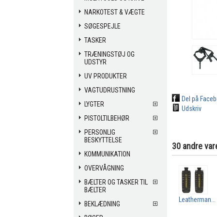
NARKOTEST & VÆGTE
SØGESPEJLE
TASKER
TRÆNINGSTØJ OG
UDSTYR
UV PRODUKTER
VAGTUDRUSTNING
Del på Face
LYGTER
Udskriv
PISTOLTILBEHØR
PERSONLIG
BESKYTTELSE
30 andre var
KOMMUNIKATION
OVERVÅGNING
BÆLTER OG TASKER TIL
BÆLTER
Leatherman...
BEKLÆDNING