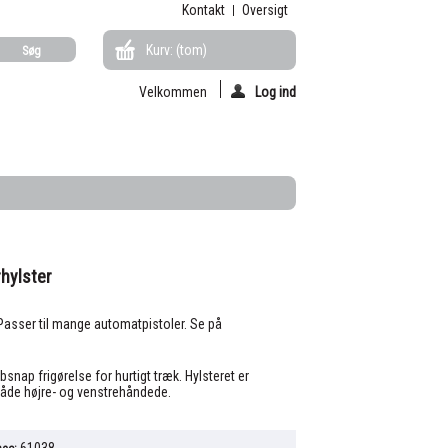
Kontakt
Oversigt
Kurv:
(tom)
Velkommen
Log ind
hylster
 Passer til mange automatpistoler. Se på
bsnap frigørelse for hurtigt træk. Hylsteret er
l både højre- og venstrehåndede.
61038