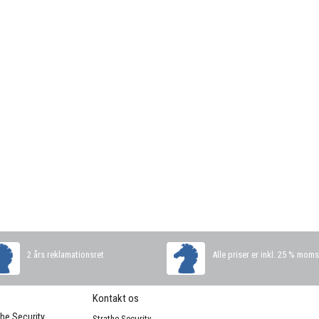
2 års reklamationsret
Alle priser er inkl. 25 % mom
Kontakt os
the Security
Strathe Security