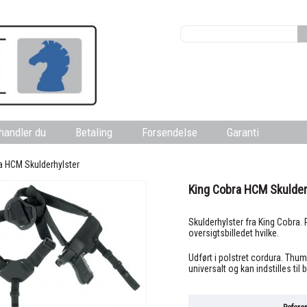
handler du
Betaling
Forsendelse
Garanti
a HCM Skulderhylster
King Cobra HCM Skulder
Skulderhylster fra King Cobra.
oversigtsbilledet hvilke.
Udført i polstret cordura. Thum
universalt og kan indstilles ti