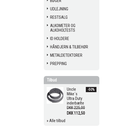
BØGER
UDLEJNING
RESTSALG
ALKOMETER OG
ALKOHOLTESTS
ID HOLDERE
HÅNDJERN & TILBEHØR
METALDETEKTORER
PREPPING
Tilbud
Uncle
-50%
Mike´s
Ultra Duty
inderbælte
DKK 225,00
DKK 112,50
» Alle tilbud