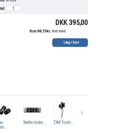
nce:
tal:
DKK 395,00
an
Bælte taske...
ZAK Tools...
Ghillie-suit
Håndjernsnø
ds...