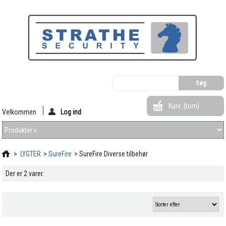
Kurv:
(tom)
Velkommen
Log ind
>
LYGTER
>
SureFire
>
SureFire Diverse tilbehør
Der er 2 varer.