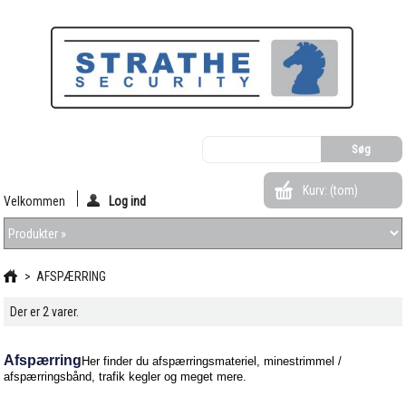
Kurv:
(tom)
Velkommen
Log ind
>
AFSPÆRRING
Der er 2 varer.
Afspærring
Her finder du afspærringsmateriel, minestrimmel /
afspærringsbånd, trafik kegler og meget mere.