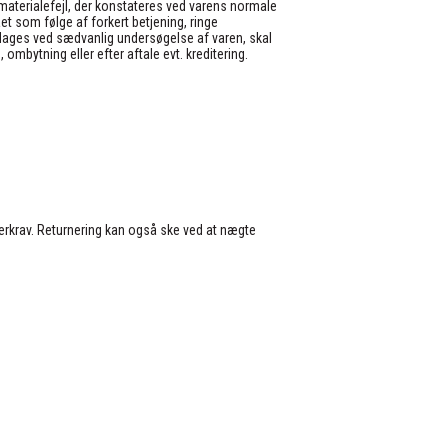
 materialefejl, der konstateres ved varens normale
ået som følge af forkert betjening, ringe
pdages ved sædvanlig undersøgelse af varen, skal
ombytning eller efter aftale evt. kreditering.
terkrav. Returnering kan også ske ved at nægte