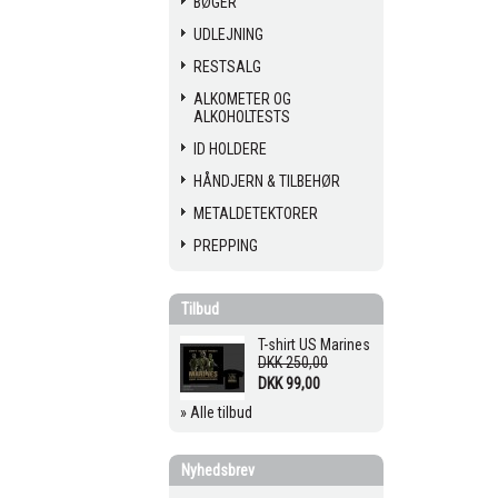
BØGER
UDLEJNING
RESTSALG
ALKOMETER OG
ALKOHOLTESTS
ID HOLDERE
HÅNDJERN & TILBEHØR
METALDETEKTORER
PREPPING
Tilbud
T-shirt US Marines
DKK 250,00
DKK 99,00
» Alle tilbud
Nyhedsbrev