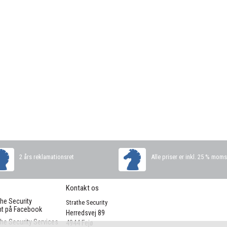
2 års reklamationsret
Alle priser er inkl. 25 % mom
Kontakt os
the Security
Strathe Security
t på Facebook
Herredsvej 89

the Security Services
4944 Fejø
