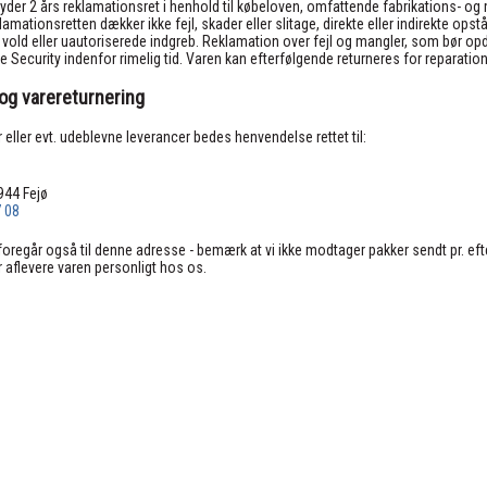
 yder 2 års reklamationsret i henhold til købeloven, omfattende fabrikations- og
mationsretten dækker ikke fejl, skader eller slitage, direkte eller indirekte opst
 vold eller uautoriserede indgreb. Reklamation over fejl og mangler, som bør o
Security indenfor rimelig tid. Varen kan efterfølgende returneres for reparation, 
og varereturnering
 eller evt. udeblevne leverancer bedes henvendelse rettet til:
944 Fejø
7 08
foregår også til denne adresse - bemærk at vi ikke modtager pakker sendt pr. ef
 aflevere varen personligt hos os.