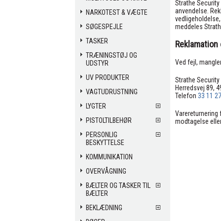
Strathe Security
anvendelse. Rekla
NARKOTEST & VÆGTE
vedligeholdelse,
SØGESPEJLE
meddeles Strathe 
TASKER
Reklamation 
TRÆNINGSTØJ OG
Ved fejl, mangler
UDSTYR
UV PRODUKTER
Strathe Security
Herredsvej 89, 4
VAGTUDRUSTNING
Telefon
33 11 2
LYGTER
Varereturnering 
PISTOLTILBEHØR
modtagelse eller
PERSONLIG
BESKYTTELSE
KOMMUNIKATION
OVERVÅGNING
BÆLTER OG TASKER TIL
BÆLTER
BEKLÆDNING