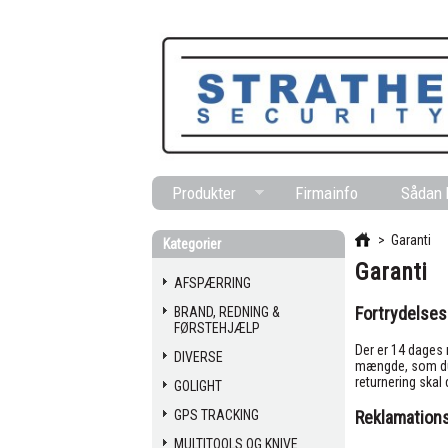
Produkter
Firmainfo
Sådan 
>
Garanti
Kategorier
Garanti
AFSPÆRRING
Fortrydelses
BRAND, REDNING &
FØRSTEHJÆLP
Der er 14 dages 
DIVERSE
mængde, som du 
returnering skal
GOLIGHT
GPS TRACKING
Reklamation
MULTITOOLS OG KNIVE