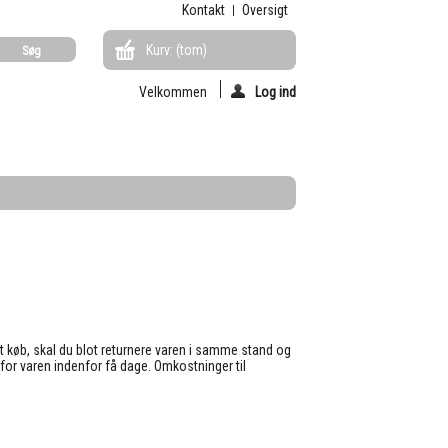
Kontakt
Oversigt
Kurv:
(tom)
Velkommen
Log ind
et køb, skal du blot returnere varen i samme stand og
r varen indenfor få dage. Omkostninger til