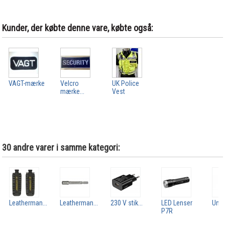
Kunder, der købte denne vare, købte også:
VAGT-mærke
Velcro
UK Police
mærke...
Vest
30 andre varer i samme kategori:
Leatherman...
Leatherman...
230 V stik...
LED Lenser
Uncl
P7R