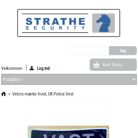
Kurv:
(tom)
Velkommen
Log ind
>
Velcro mærke front, UK Police Vest