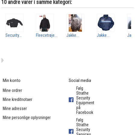
10 andre varer i samme kategori:
Security...
Fleecetrøje...
Jakke...
Jakke...
Jakk
Min konto
Social media
Følg
Mine ordrer
Strathe
Security
Mine kreditnotaer
Equipment
på
Mine adresser
Facebook
Mine personlige oplysninger
Følg
Strathe
Security
Services