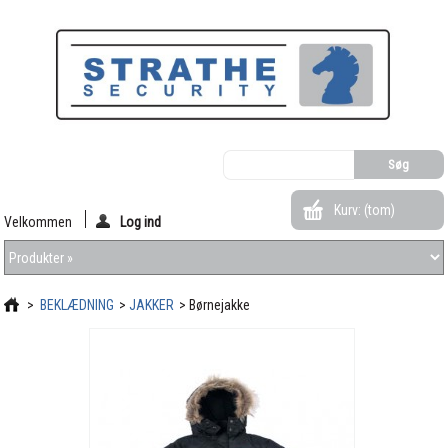
Kurv:
(tom)
Velkommen
Log ind
>
BEKLÆDNING
>
JAKKER
>
Børnejakke