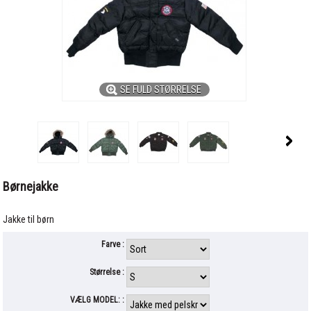
SE FULD STØRRELSE
Børnejakke
Jakke til børn
Farve :
Størrelse :
VÆLG MODEL: :