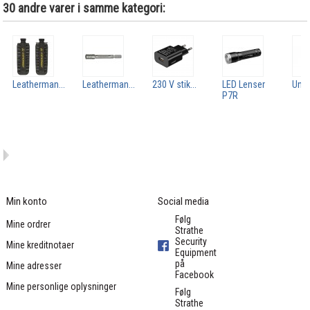
30 andre varer i samme kategori:
Leatherman...
Leatherman...
230 V stik...
LED Lenser
Uncl
P7R
Min konto
Social media
Følg
Mine ordrer
Strathe
Security
Mine kreditnotaer
Equipment
på
Mine adresser
Facebook
Mine personlige oplysninger
Følg
Strathe