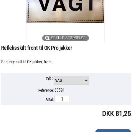
SE FULD STØRRELSE
Refleksskilt front til GK Pro jakker
Security skilt til GK jakker, front.
tryk :
60591
Reference:
Antal:
DKK 81,25