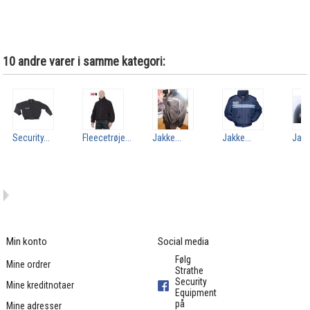
10 andre varer i samme kategori:
Security...
Fleecetrøje...
Jakke...
Jakke...
Jakk
Min konto
Social media
Følg
Mine ordrer
Strathe
Security
Mine kreditnotaer
Equipment
på
Mine adresser