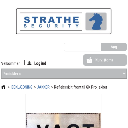
Kurv:
(tom)
Velkommen
Log ind
>
BEKLÆDNING
>
JAKKER
>
Refleksskilt front til GK Pro jakker