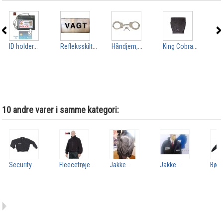
ID holder...
Refleksskilt...
Håndjern,...
King Cobra...
Bu
Sec
10 andre varer i samme kategori:
Security...
Fleecetrøje...
Jakke...
Jakke...
Børn