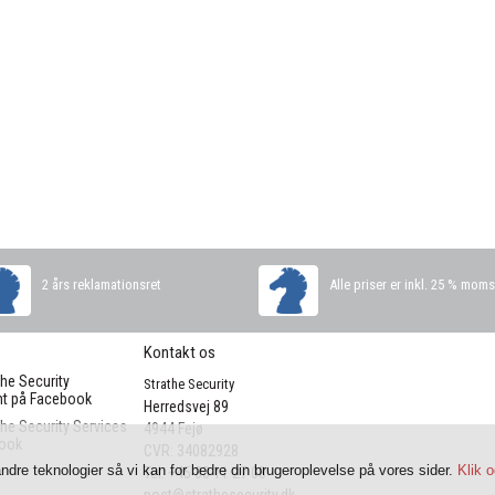
2 års reklamationsret
Alle priser er inkl. 25 % mom
Kontakt os
the Security
Strathe Security
t på Facebook
Herredsvej 89

the Security Services
4944 Fejø

book
CVR: 34082928
dre teknologier så vi kan for bedre din brugeroplevelse på vores sider.
Klik 
Tel: +45 33 11 27 08
post@strathesecurity.dk