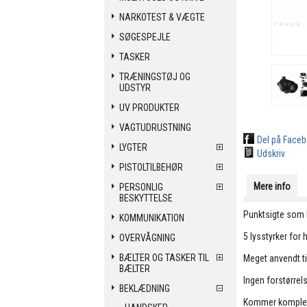
NARKOTEST & VÆGTE
SØGESPEJLE
TASKER
TRÆNINGSTØJ OG
UDSTYR
UV PRODUKTER
VAGTUDRUSTNING
Del på Face
LYGTER
Udskriv
PISTOLTILBEHØR
Mere info
PERSONLIG
BESKYTTELSE
Punktsigte som k
KOMMUNIKATION
5 lysstyrker for h
OVERVÅGNING
BÆLTER OG TASKER TIL
Meget anvendt til
BÆLTER
Ingen forstørrels
BEKLÆDNING
Kommer komplet m