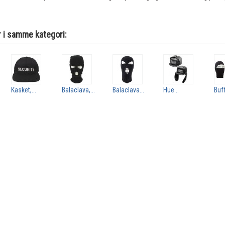
r i samme kategori:
Kasket,...
Balaclava,...
Balaclava...
Hue...
Buf