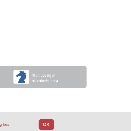
s
Stort udvalg af
sikkerhedsudstyr
OK
og læs