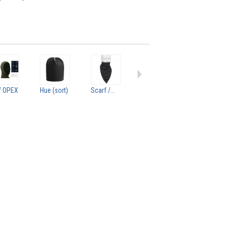
f OPEX
Hue (sort)
Scarf /...
Hue "Watch"