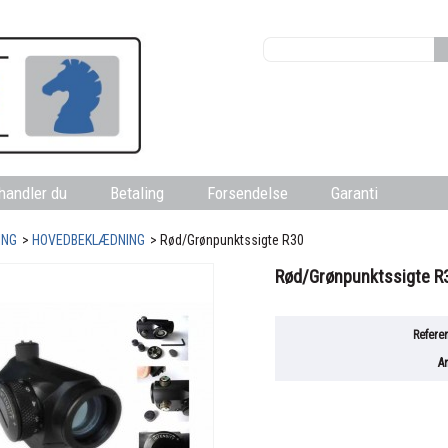
handler du
Betaling
Forsendelse
Garanti
ING
>
HOVEDBEKLÆDNING
>
Rød/Grønpunktssigte R30
Rød/Grønpunktssigte R
Refere
An