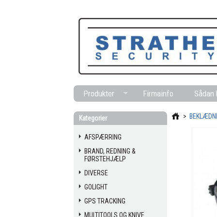
Produkter
Firmainfo
Sådan 
>
BEKLÆDN
Kategorier
AFSPÆRRING
BRAND, REDNING &
FØRSTEHJÆLP
DIVERSE
GOLIGHT
GPS TRACKING
MULTITOOLS OG KNIVE