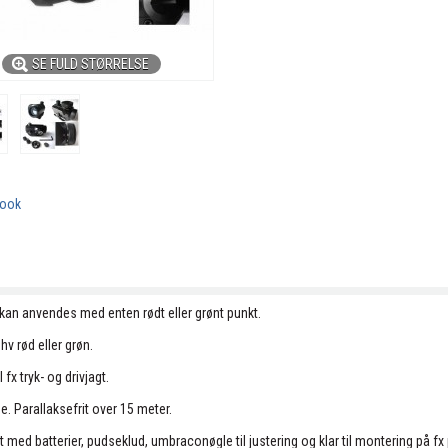
SE FULD STØRRELSE
book
an anvendes med enten rødt eller grønt punkt.
hv rød eller grøn.
 fx tryk- og drivjagt.
e. Parallaksefrit over 15 meter.
ed batterier, pudseklud, umbraconøgle til justering og klar til montering på fx p