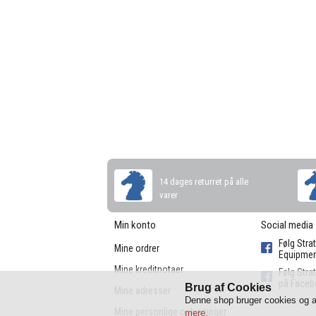
14 dages returret på alle
varer
Min konto
Social media
Følg Stra
Mine ordrer
Equipmen
Mine kreditnotaer
Følg Stra
på Face
Brug af Cookies
Mine adresser
Denne shop bruger cookies og an
Mine personlige oplysninger
mere.