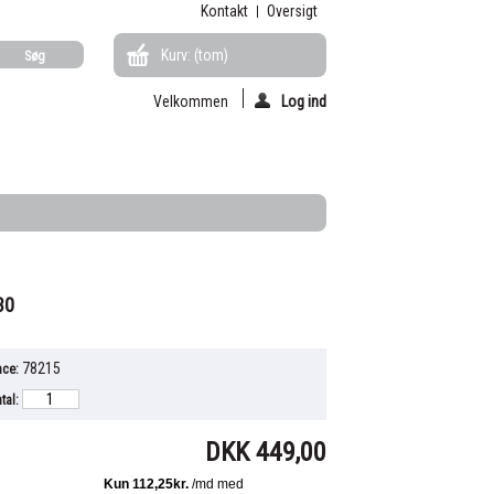
Kontakt
Oversigt
Kurv:
(tom)
Velkommen
Log ind
30
78215
nce:
tal:
DKK 449,00