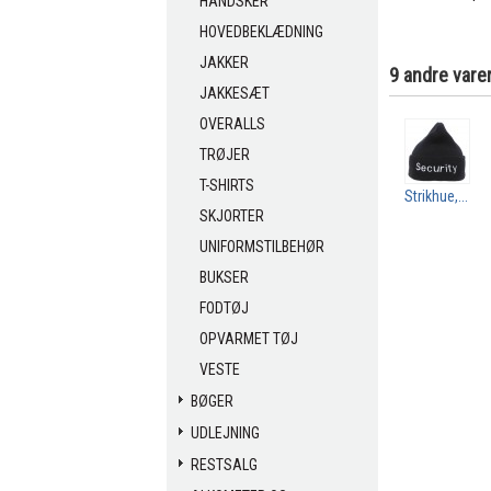
HANDSKER
HOVEDBEKLÆDNING
JAKKER
9 andre vare
JAKKESÆT
OVERALLS
TRØJER
T-SHIRTS
Strikhue,...
SKJORTER
UNIFORMSTILBEHØR
BUKSER
FODTØJ
OPVARMET TØJ
VESTE
BØGER
UDLEJNING
RESTSALG